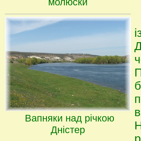
молюски
і
Д
ч
П
б
п
в
Вапняки над річкою
Н
Дністер
р