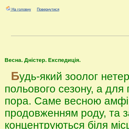
На головну
Повернутися
Весна. Дністер. Експедиція.
Б
удь-який зоолог нете
польового сезону, а для 
пора. Саме весною амфібі
продовженням роду, та з
концентруються біля міс