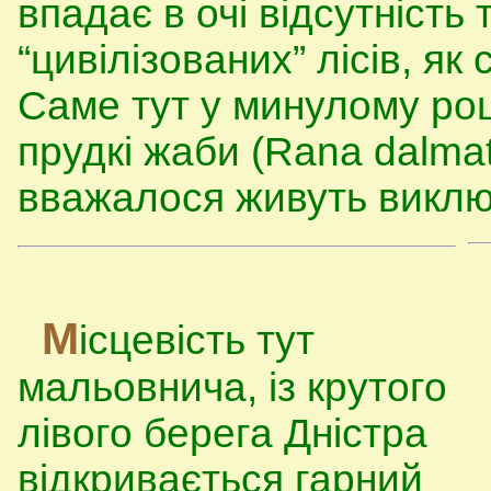
впадає в очі відсутність 
“цивілізованих” лісів, як
Саме тут у минулому роц
прудкі жаби (Rana dalmat
вважалося живуть виключ
М
ісцевість тут
мальовнича, із крутого
лівого берега Дністра
відкривається гарний