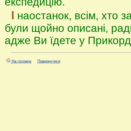
експедицію.
І
наостанок, всім, хто з
були щойно описані, рад
адже Ви їдете у Прикорд
На головну
Повернутися