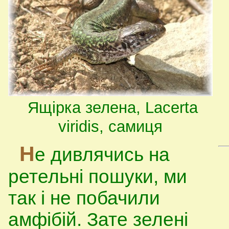
Ящірка зелена, Lacerta
viridis, самиця
Н
е дивлячись на
ретельні пошуки, ми
так і не побачили
амфібій. Зате зелені