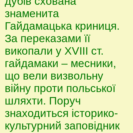
дубів схована
знаменита
Гайдамацька криниця.
За переказами її
викопали у XVIII ст.
гайдамаки – месники,
що вели визвольну
війну проти польської
шляхти. Поруч
знаходиться історико-
культурний заповідник