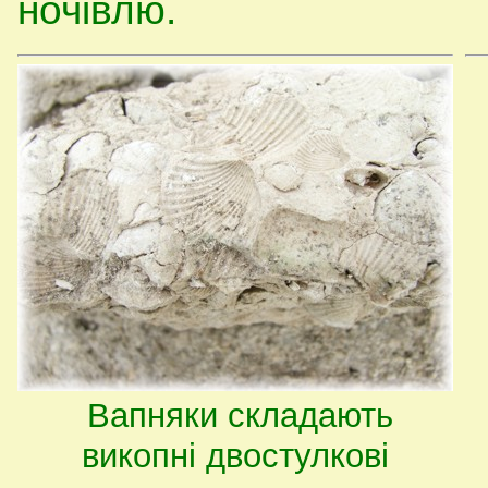
ночівлю.
Вапняки складають
викопні двостулкові