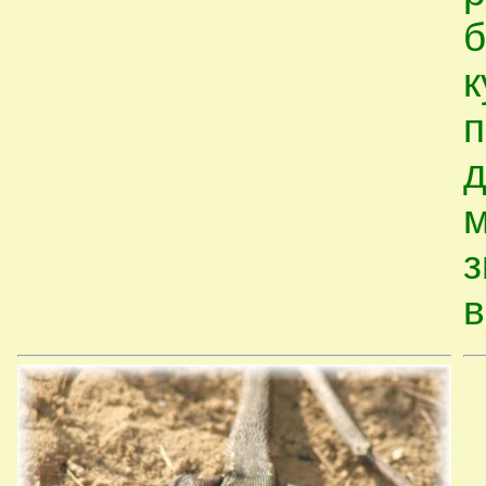
б
к
п
д
м
з
в