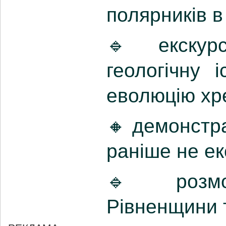
полярників в
🔹 екскурсі
геологічну 
еволюцію хр
🔸 демонстра
раніше не ек
🔹 розмо
Рівненщини т