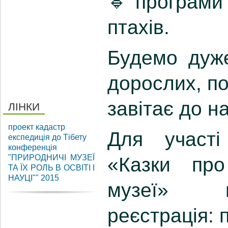
🔹 програми 
птахів.
Будемо дуже
дорослих, пос
завітає до н
ЛІНКИ
проект кадастр
Для участі 
експедиція до Тібету
конференція
"ПРИРОДНИЧІ МУЗЕЇ
«Казки пр
ТА ЇХ РОЛЬ В ОСВІТІ І
НАУЦІ"" 2015
музеї» п
реєстрація: 