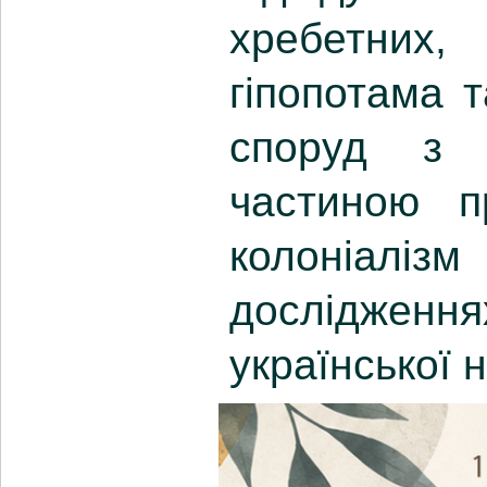
хребетних
гіпопотама 
споруд з 
частиною п
колоніалі
дослідже
української 