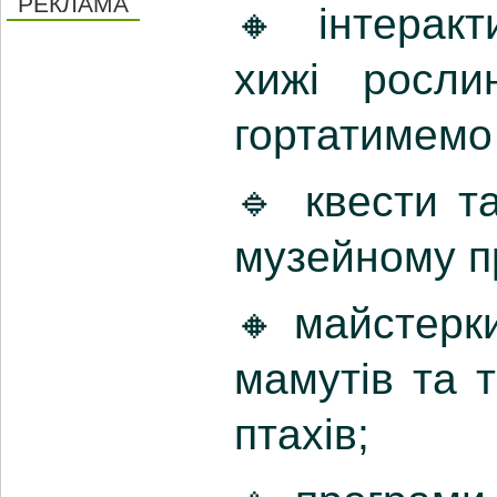
РЕКЛАМА
🔸 інтеракт
хижі росли
гортатимемо
🔹 квести т
музейному п
🔸 майстерки
мамутів та т
птахів;