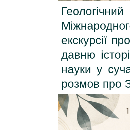
Геологічн
Міжнародно
екскурсії пр
давню істор
науки у суч
розмов про 