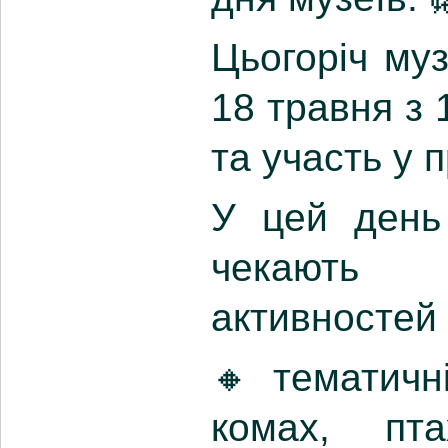
Цьогоріч му
18 травня з 
та участь у 
У цей день 
чекають 
активностей 
🔸 тематичн
комах, пта