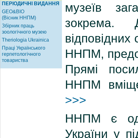
музеїв за
зокрема. 
відповідних 
ННПМ, предс
Прямі поси
ННПМ вміщен
>>>
ННПМ є одн
України у пі