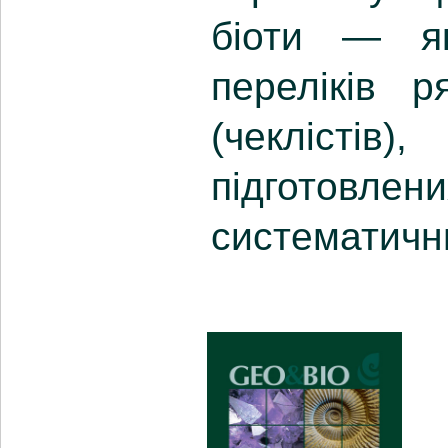
біоти — я
переліків р
(чеклістів)
підгото
систематичн