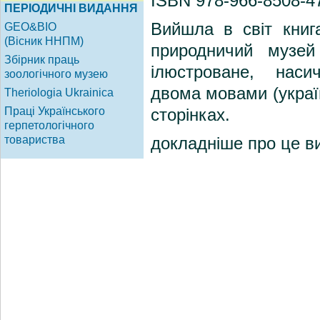
ISBN 978-966-8508-4
Вийшла в світ книг
природничий музе
ілюстроване, нас
двома мовами (украї
сторінках.
докладніше про це 