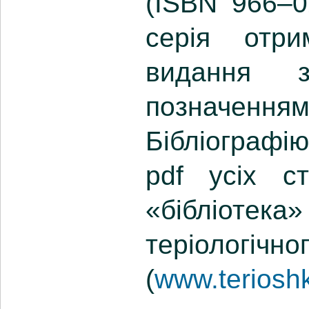
(ISBN 966–0
серія отри
видання 
позначенн
Бібліографію
pdf усіх с
«бібліотек
теріологічн
(
www.terioshk