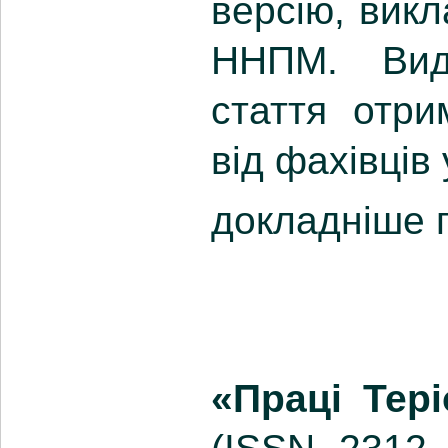
версію, викл
ННПМ. Вид
стаття отри
від фахівців 
докладніше 
«Праці Тері