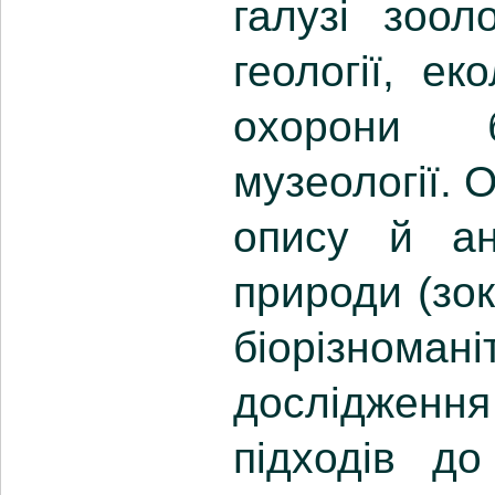
галузі зооло
геології, ек
охорони бі
музеології. 
опису й ана
природи (зок
біорізном
дослідженн
підходів д