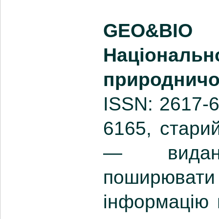
GEO&BI
Національ
природнич
ISSN: 2617-6
6165, стари
— виданн
поширювати
інформацію 