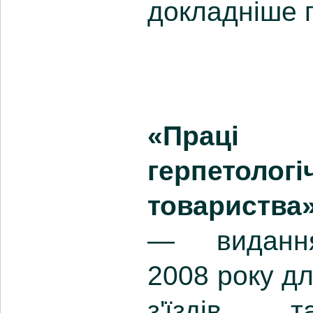
докладніше 
«Праці 
герпетологі
товариства
— видання
2008 року дл
з'їздів т