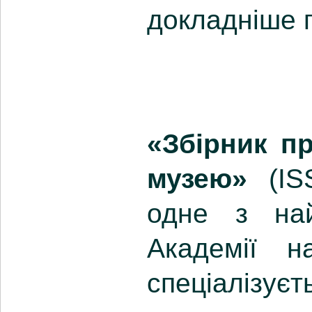
докладніше 
«Збірник пр
музею»
(IS
одне з на
Академії н
спеціалізуєт