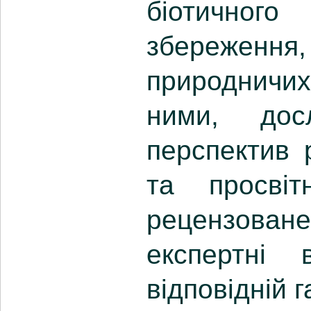
біотичног
збережен
природничи
ними, дос
перспектив 
та просвіт
рецензоване
експертні 
відповідній г