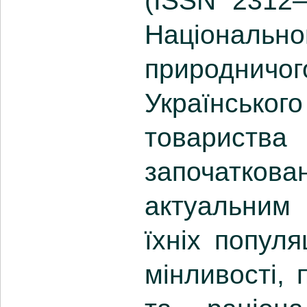
(ISSN 2312
Національ
природни
Українськог
товариств
започаткова
актуальним 
їхніх популя
мінливості, 