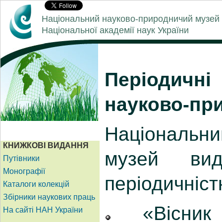
Національний науково-природничий музей
Національної академії наук України
Періодичн
науково-пр
Національ
музей ви
періодичніст
«Вісник 