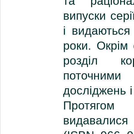
та раціона
випуски сері
і видаються
роки. Окрім
розділ ко
поточними
досліджень і
Протягом 
видавалися 