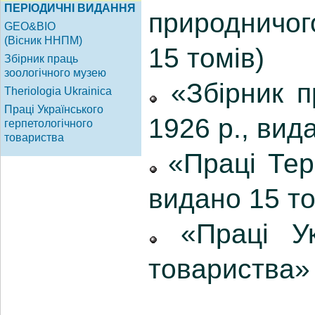
природничог
15 томів)
«Збірник п
1926 р., вид
«Праці Тері
видано 15 то
«Праці Укр
товариства» 