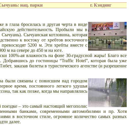
Сычуань: нац. парки
г. Кэндинг
же в глаза
бросилась и другая черта в виде
айскую действительность. Пробыли мы в
я Сычуань). Сычуанская котловина, которая
дственно к востоку от хребтов восточного
превосходят 5200 м. Эти хребты вместе с
0 м на севере до 450 м на юге.
ски 100%-ая влажность на фоне 30-градусной жары! Благо все
Добравшись до гостиницы “Traffic Hotel”, которая была уже
ибет, заказав билеты в туристического агенстве (и разрешение
тва были связаны с повисшим над городом
первое время, постоянного легкого удушья
ссона, так как позже, когда мы направлялись
й поездке – это самый настоящий мегополис
ленными банками, современными автомобилями и пр. Хотя
ениями в восточном стиле, огромное количество самых разных
дти далее.