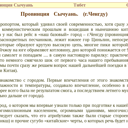
инция Сычуань
Тибет
Провинция Сычуань. (г.Ченгду)
опортом, который удивил своей современностью, хотя сразу 
вним коммунистическим прошлым и вошедшая в нынешнюю кит
са у нас был рейс в «наш базовый» город – г.Ченгду (провинци
красноцветных песчаников, лежит южнее гор Циньлин, непосре
оторые образуют крутую высокую цепь, многие пики которой 
жоу на юге обрамляют котловину, дно которой понижается от 90
амолет и попадаем .... в самую настоящую парилку: практиче
о немного смягчило шок от первого часа нашего пребывания. 
 мы почти сразу же решаем вопрос нашей дальнейшей поездки в Т
и Китая).
 знакомство с городом. Первые впечатления от этого знакомс
лажности и температуры, создавало впечатление, особенно в 
орее всего была не результатом смога, а последствием летнего му
ьно дальше от города).
род, о котором мы впервые узнали только при подготвке к наше
гомиллионным населением, огромными зданиями, многочис
ледует сказать, что его атрибутами также были старые сторо
икш) и прочие сугубо «китайские» черты, о которых речь будет и