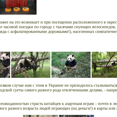
хожее на это возникает и при посещении расположенного в окре
не часовой поездки по городу с тысячами снующих велосипедов,
равда с асфальтированными дорожками!), населенных симпатич
всяком случае нам с этим в Украине не приходилось сталкиваться
родской суеты самого разного рода отвлеченными делами, - нап
 неожиданностью страсть китайцев к азартным играм – почти в л
мого разного возраста людей играющих (на деньги!) в карты или 