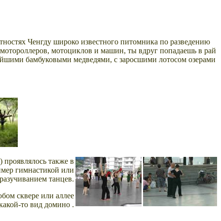
стностях Ченгду широко известного питомника по разведению
 мотороллеров, мотоциклов и машин, ты вдруг попадаешь в рай
нейшими бамбуковыми медведями, с заросшими лотосом озерами
) проявлялось также в
ример гимнастикой или
разучиванием танцев.
юбом сквере или аллее
какой-то вид домино .