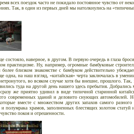
ремя всех поездок часто не покидало постоянное чувство от нек
иях. Так, в один из первых дней мы натолкнулись на «типичны
е состояло, наверное, в другом. В первую очередь в глаза броси
м практицизме. Ну, например, огромные бамбуковые строитель
 более близком знакомстве с бамбуком действительно убеждае
е одна, на наш взгляд, «китайская» черта заключалась в умении
нетронутого, во всяком случае хотя бы внешне, прошлого. Так,
вились туда на другой день нашего здесь пребытия. Добрались
с сразу же приятно удивил в виде типичной старинной китайс
его современных зданий и деловито снующих автомобилей. Но
которые вместе с множеством других запахов самого разного 
и полумрака храмов, заполненных блестящих золотом статуй и
чувство покоя и отрешенности.