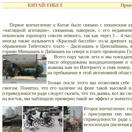
КИТАЙ-ТИБЕТ
Пров
Первое впечатление о Китае было связано с пекинским аэр
«наглядной агитации», связанная, наверное, с его неда
пекинском аэропорту совсем немного, так как через 3 – 4 ча
иногда также называется «Красный бассейн» из-за древних 
обрамления Тибетского плато – Дасюэшань и Цюнлайшань, к
горами Миньшань и Дабашань на севере и плато провинции Гуйч
Всего пару часов лета и мы покидаем с
такси оборудованы кондиционерами и эт
знакома нам по Интернету и сняв номер,
на пребывание в этой автономной област
Только после этого мы позволяем себе
смогом. Понятно, что его наличие на фоне такой высокой в
(справедливости ради следует сказать, что эта дымка, все же ск
на восток, мы наблюдали примерно такой же эффект и значител
Второе впечатление: го
с присущими ему мно
справедливости ради с
велосипедов (включая р