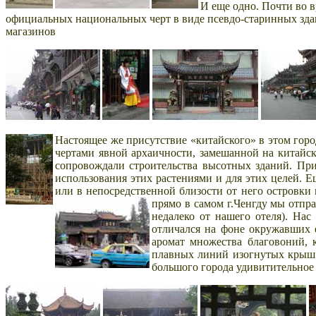
И еще одно. Почти во в
официальных национальных черт в виде псевдо-старинных здан
магазинов
Настоящее же присутствие «китайского» в этом город
чертами явной архаичности,
замешанной на китайско
сопровождали строительства высотных зданий. При
использования этих растениями и для этих целей. Ещ
или в непосредственной близости от него островки 
прямо в самом г.Ченгду мы отпра
недалеко от нашего отеля). На
отличался на фоне окружавших 
аромат множества благовоний, 
плавных линий изогнутых крыш 
большого города удивитительное 