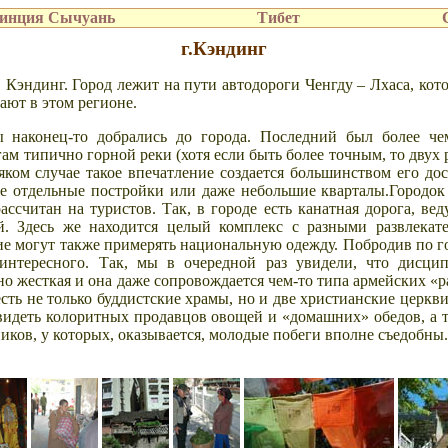
инция Сычуань
Тибет
г.Кэндинг
в Кэндинг. Город лежит на пути автодороги Ченгду – Лхаса, кот
ают в этом регионе.
мы наконец-то добрались до города. Последний был более ч
гам типично горной реки
(хотя если быть более точным, то двух 
сяком случае такое впечатление создается большинством его до
е отдельные постройки или даже небольшие кварталы.Городок 
ассчитан на туристов. Так, в городе есть канатная дорога, ве
. Здесь же находится целый комплекс с разными развлекат
е могут также
примерять национальную одежду. Побродив по г
 интересного. Так, мы в очередной раз увидели, что дисци
но жесткая и она даже сопровождается чем-то типа армейских «ра
есть не только буддистские храмы, но и две христианские церкви
идеть колоритных продавцов овощей и «домашних» обедов, а то
иков, у которых, оказывается, молодые побеги вполне съедобны.