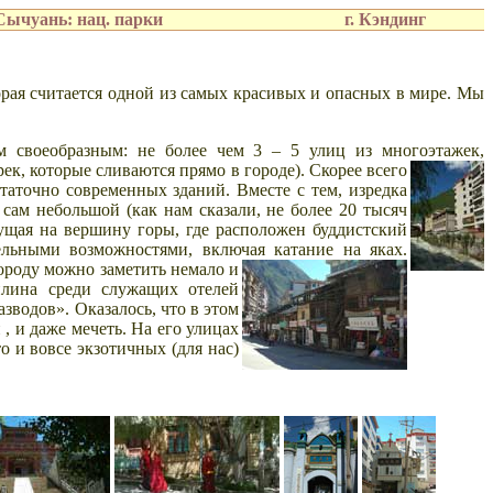
Сычуань: нац. парки
г. Кэндинг
орая считается одной из самых красивых и опасных в мире. Мы
ем
своеобразным: не более чем 3 – 5 улиц из многоэтажек,
рек, которые сливаются прямо в городе). Скорее всего
статочно современных зданий. Вместе с тем, изредка
сам небольшой (как нам сказали, не более 20 тысяч
дущая на вершину горы, где расположен буддистский
ельными возможностями, включая катание на яках.
ороду можно заметить немало и
плина среди служащих отелей
зводов». Оказалось, что в этом
 , и даже мечеть. На его улицах
 и вовсе экзотичных (для нас)