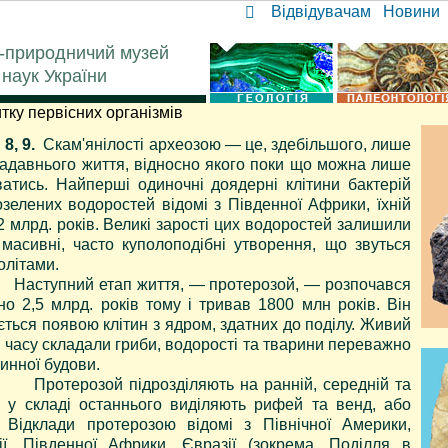
Відвідувачам
Новини
-природничий музей
 наук України
тку первісних організмів
8, 9.
Скам'янілості археозою — це, здебільшого, лише
радавнього життя, відносно якого поки що можна лише
ватись. Найперші одиночні доядерні клітини бактерій
озелених водоростей відомі з Південної Африки, їхній
2 млрд. років. Великі зарості цих водоростей залишили
 масивні, часто куполоподібні утворення, що звуться
олітами.
ний етап життя, — протерозой, — розпочався
но 2,5 млрд. років тому і тривав 1800 млн років. Він
ється появою клітин з ядром, здатних до поділу. Живий
о часу складали гриби, водорості та тварини переважно
инної будови.
озой підрозділяють на ранній, середній та
 а у складі останнього виділяють рифей та венд, або
. Відклади протерозою відомі з Північної Америки,
ії, Південної Африки, Євразії (зокрема, Поділля в