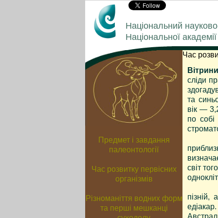
Національний науково
Національної академії
Час розви
Вітрини 
сліди п
здогаду
та синь
вік — 3,
по собі
стромат
Наступ
приблиз
визнача
світ тог
однокліт
Протер
пізній,
едіакар
Австрал