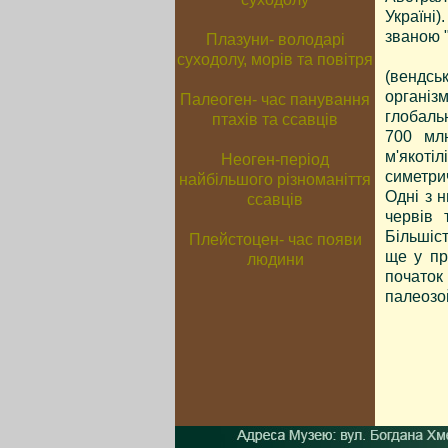
Україні
званою 
Найбіл
(вендськ
організ
глобаль
700 млн
м'якотіл
симетри
Одні з н
червів 
Більшіс
ще у пр
початок
палеозой