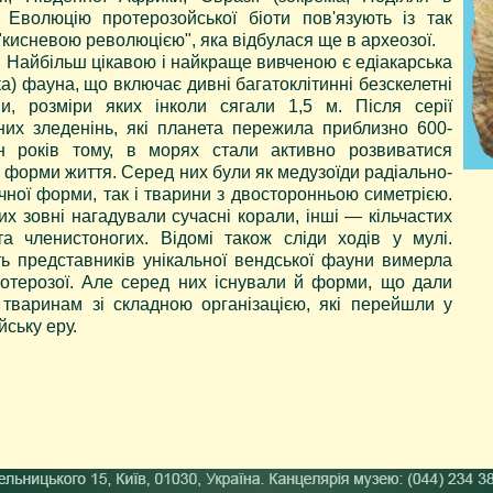
). Еволюцію протерозойської біоти пов'язують із так
"кисневою революцією", яка відбулася ще в археозої.
ьш цікавою і найкраще вивченою є едіакарська
а) фауна, що включає дивні багатоклітинні безскелетні
ми, розміри яких інколи сягали 1,5 м. Після серії
них зледенінь, які планета пережила приблизно 600-
 років тому, в морях стали активно розвиватися
і форми життя. Серед них були як медузоїди радіально-
чної форми, так і тварини з двосторонньою симетрією.
их зовні нагадували сучасні корали, інші — кільчастих
та членистоногих. Відомі також сліди ходів у мулі.
ть представників унікальної вендської фауни вимерла
отерозої. Але серед них існували й форми, що дали
 тваринам зі складною організацією, які перейшли у
ську еру.