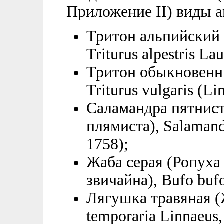
Приложение II) виды 
Тритон альпийский 
Triturus alpestris Lau
Тритон обыкновенн
Triturus vulgaris (Li
Саламандра пятнист
плямиста), Salamand
1758);
Жаба серая (Ропуха 
звичайна), Bufo bufo
Лягушка травяная (
temporaria Linnaeus,