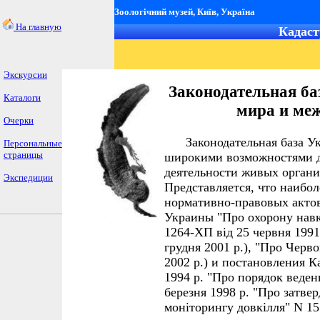
Зоологічний музей, Київ, Україна
На главную
Кадас
Экскурсии
Законодательная ба
Каталоги
мира и ме
Очерки
Законодательная база Укр
Персональные
страницы
широкими возможностями д
деятельности живых органи
Экспедиции
Представляется, что наибол
нормативно-правовых актов
Украины "Про охорону нав
1264-ХП від 25 червня 1991 
грудня 2001 р.), "Про Черво
2002 р.) и постановления К
1994 р. "Про порядок веденн
березня 1998 р. "Про затв
моніторингу довкілля" N 155