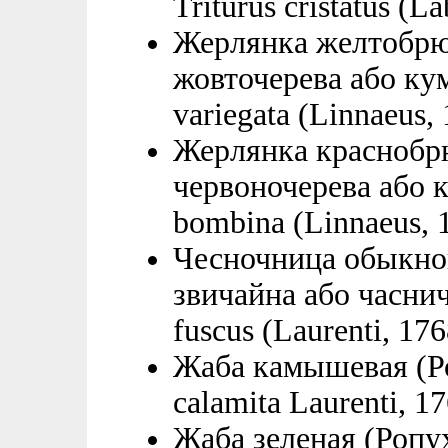
Triturus cristatus (La
Жерлянка желтобрю
жовточерева або кум
variegata (Linnaeus, 
Жерлянка краснобр
червоночерева або 
bombina (Linnaeus, 
Чесночница обыкно
звичайна або часнич
fuscus (Laurenti, 176
Жаба камышевая (Ро
calamita Laurenti, 17
Жаба зеленая (Ропуха