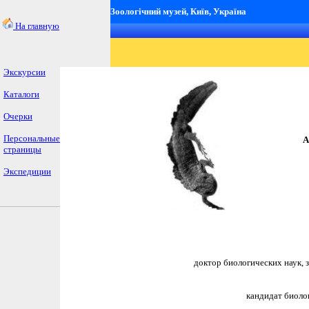
Зоологічний музей, Київ, Україна
На главную
Экскурсии
Каталоги
Очерки
Персональные
А
страницы
Экспедиции
доктор биологических наук,
кандидат биоло