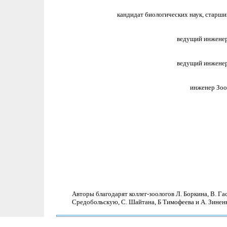
кандидат биологических наук, старш
ведущий инженер
ведущий инженер
инженер Зоо
Авторы благодарят коллег-зоологов Л. Боркина, В. Га
Средобольскую, С. Шайтана, Б Тимофеева и А. Зинен