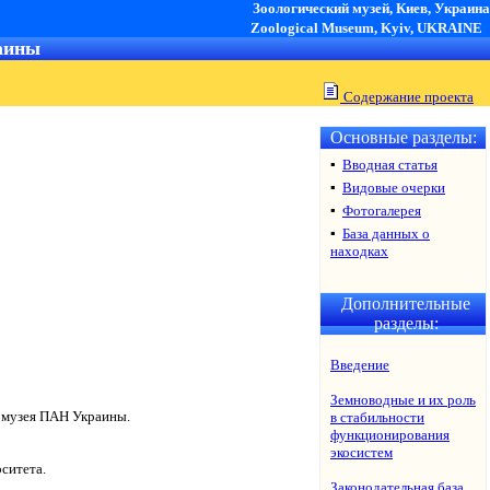
Зоологический музей, Киев, Украина
Zoological Museum, Kyiv, UKRAINE
аины
Содержание проекта
Основные разделы:
▪
Вводная статья
▪
Видовые очерки
▪
Фотогалерея
▪
База данных о
находках
Дополнительные
разделы:
Введение
Земноводные и их роль
 музея ПАН Украины.
в стабильности
функционирования
экосистем
ситета.
Законодательная база