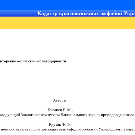
Кадастр краснокнижных амфибий Укр
вторский коллектив и благодарности
Авторы:
Писанец Е. М.,
 заведующий Зоологическим музеем Национального научно-природоведческого
Куртяк Ф. Ф.,
гических наук, старший преподаватель кафедры зоологии Ужгородского универ