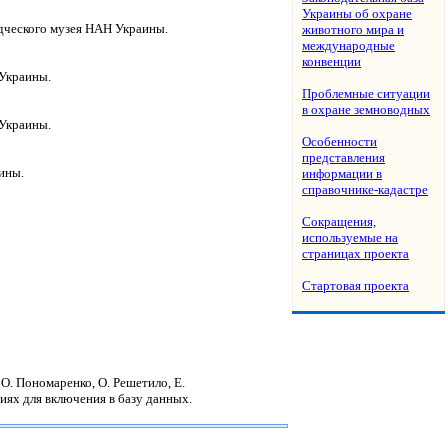
Украины об охране
дческого музея НАН Украины.
животного мира и
международные
конвенции
Украины.
Проблемные ситуации
в охране земноводных
Украины.
Особенности
представления
ины.
информации в
справочнике-кадастре
Сокращения,
используемые на
страницах проекта
Стартовая проекта
 О. Пономаренко, О. Решетило, Е.
иях для включения в базу данных.