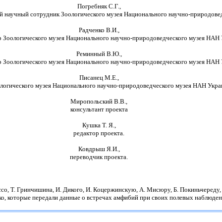
Погребняк С.Г.,
ий научный сотрудник Зоологического музея Национального научно-природове
Радченко В.И.,
 Зоологического музея Национального научно-природоведческого музея НАН 
Реминный В.Ю.,
 Зоологического музея Национального научно-природоведческого музея НАН 
Писанец М.Е.,
логического музея Национального научно-природоведческого музея НАН Укра
Миропольский В.В.,
консультант проекта
Кушка Т. Я.,
редактор проекта.
Ковдрыш Я.И.,
переводчик проекта.
ссо, Т. Гринчишина, И. Дикого, И. Коцержинскую, А. Мисюру, Б. Покиньчереду,
ко, которые передали данные о встречах амфибий при своих полевых наблюден